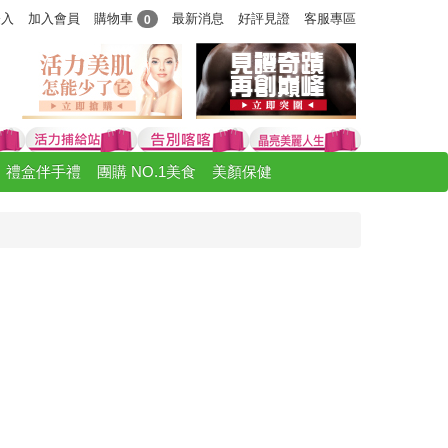
購物車
登入
加入會員
最新消息
好評見證
客服專區
0
禮盒伴手禮
團購 NO.1美食
美顏保健