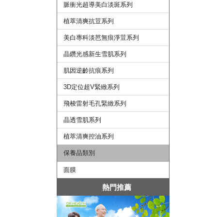
脈衝光超導美白淡斑系列
植萃清爽抗荳系列
美白專科淡芭無痕淨荳系列
晶鑽光感新生雪肌系列
肌因逆齡抗痕系列
3D定位超V緊緻系列
飛梭雷射毛孔緊緻系列
晶透雪肌系列
植萃清爽控油系列
保養品類別
面膜
熱門推薦