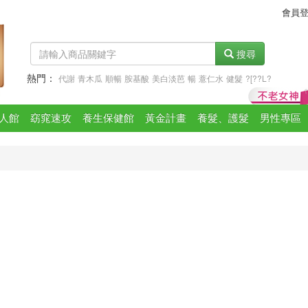
會員
搜尋
熱門：
代謝
青木瓜
順暢
胺基酸
美白淡芭
暢
薏仁水
健髮
?[??L?
青四色
人館
窈窕速攻
養生保健館
黃金計畫
養髮、護髮
男性專區