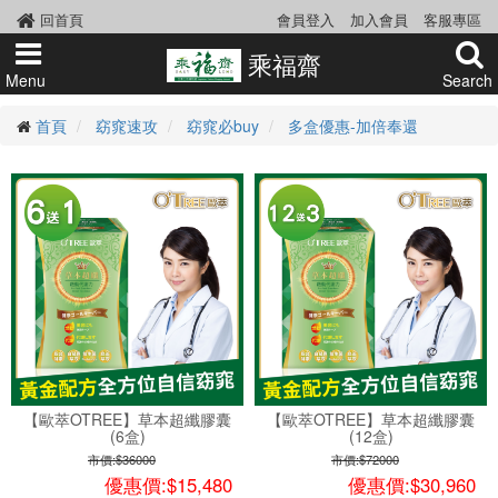
回首頁
會員登入
加入會員
客服專區
乘福齋
Menu
Search
首頁
窈窕速攻
窈窕必buy
多盒優惠-加倍奉還
【歐萃OTREE】草本超纖膠囊
【歐萃OTREE】草本超纖膠囊
(6盒)
(12盒)
市價:$36000
市價:$72000
優惠價:$15,480
優惠價:$30,960