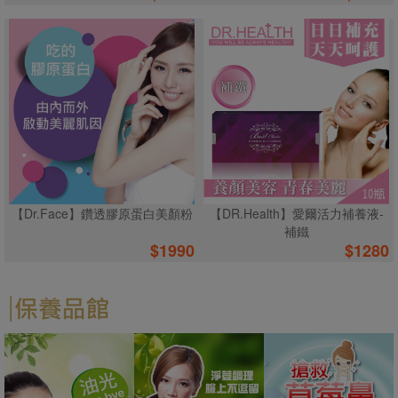
【Dr.Face】鑽透膠原蛋白美顏粉
【DR.Health】愛爾活力補養液-
補鐵
$
1990
$
1280