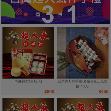
乳酪鳳梨酥(12入)
台灣經典伴手禮-夏威夷豆土鳳梨
酥(10入)
$
600
$
450