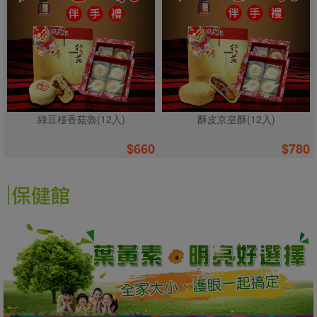
綠豆椪香菇魯(12入)
酥皮京皇酥(12入)
$
660
$
780