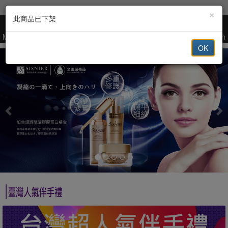
回首頁
會員登入
加入會員
客服專區
×
此商品已下架
乘福齋
Menu
Search
OK
Previous
N