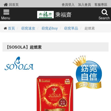
回首頁
會員登入
加入會員
客服專區
乘福齋
Menu
Search
首頁
窈窕速攻
窈窕必buy
窈窕單品
超燃素
【SOSOLA】超燃素