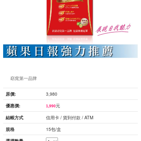
窈窕第一品牌
原價:
3,980
優惠價:
元
1,990
結帳方式
信用卡 / 貨到付款 / ATM
規格
15包/盒
選擇數量