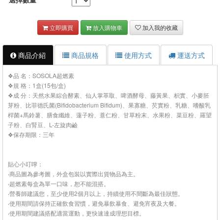
立即購買
放入購物車
加入我的收藏
商品介紹
商品規格
使用方式
運送方式
❖品 名：SOSOLA超燃素
❖規 格：1盒(15包/盒)
❖成 分：天然水果綜合酵素、仙人掌萃取、啤酒酵母、藤黃果、枳實、小麥胚
芽粉、比菲德氏菌(Bifidobacterium Bifidum)、果寡糖、芡實粉、乳糖、嗜酸乳
桿菌+馬鈴薯、膳食纖維、蓮子粉、薏仁粉、甘草粉末、水果粉、菜豆粉、羅望
子粉、白腎豆、L-左旋肉鹼
❖保存期限：三年
貼心小叮嚀：
‧商品圖為參考圖，外盒包裝以實際出貨物品為主。
‧超燃素每盒為單一口味，恕不能混搭。
‧營養師建議您，至少使用2個月以上，持續使用不間斷為最佳狀態。
‧使用期間請保持正確飲食習慣，避免暴飲暴食、避免宵夜及大餐。
‧使用期間建議搭配適當運動，更快速達成理想目標。